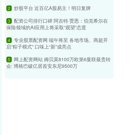
炒股平台 近百亿A股易主！明日复牌
2
配资公司排行口碑 阿吉特·贾恩：伯克希尔在
3
保险领域的AI应用上将采取“观望”态度
专业股票配资网 端午将至 各地市场、商超开
4
启“粽子模式” 口味上“新”成亮点
网上配资网站 姆贝莫8100万欧第6曼联最贵转
5
会: 博格巴破亿居首安东尼9500万