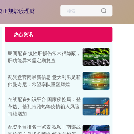
资正规炒股理财
热点资讯
民间配资 慢性肝损伤常常很隐蔽，
肝功能异常需定期复查
配资盘官网最新信息 意大利男足新
帅曼奇尼：希望率队重塑辉煌
在线配资知识平台 国家疾控局：登
革热、基孔肯雅热等疫情输入风险
持续增加
配资平台排名一览表 视频丨南部战
区位黄岩岛战备警巡 解放军如何