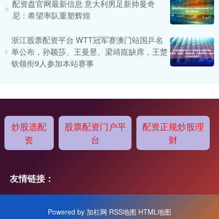
配资盘官网最新信息 意大利男足新帅曼奇
尼：希望率队重塑辉煌
浙江股票配资平台 WTT冠军赛澳门站国乒名
单公布，孙颖莎、王曼昱、梁靖崑缺席，王楚
钦领衔9人参加本站赛事
炒股选配
股票配资门户平
配资正规炒股理
资
台
财
友情链接：
Powered by
加杠网
RSS地图
HTML地图