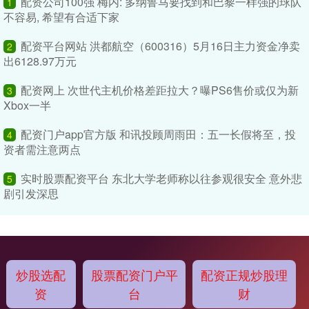
配资公司100强 梅内: 多纳鲁马要找到和巴黎一样强的球队
1
不容易, 希望有合适下家
配资平台网站 洪都航空（600316）5月16日主力资金净卖
2
出6128.97万元
配资网上 次世代主机价格差距拉大？曝PS6售价或仅为新
3
Xbox一半
配资门户app官方版 和讯投顾周雨田：五一长假将至，投
4
资者需注意两点
实时股票配资平台 东北大学老师称以往参观很安全 意外悲
5
剧引发深思
炒股选配
股票配资门户平
配资正规炒股理
资
台
财