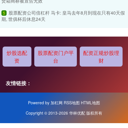
焚箱商标被宣告无效
股票配资公司倍杠杆 马卡: 皇马去年8月到现在只有40天假
5
期, 世俱杯后休息24天
炒股选配
股票配资门户平
配资正规炒股理
资
台
财
友情链接：
Powered by
加杠网
RSS地图
HTML地图
Copyright
© 2013-2026 华林优配 版权所有