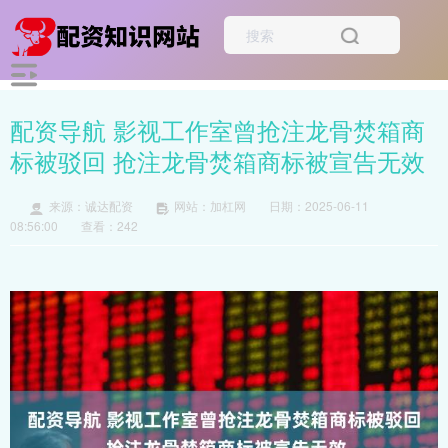
配资导航 影视工作室曾抢注龙骨焚箱商
标被驳回 抢注龙骨焚箱商标被宣告无效
来源：诚达配资
网站：加杠网
日期：2025-06-11
08:56:00
查看：242