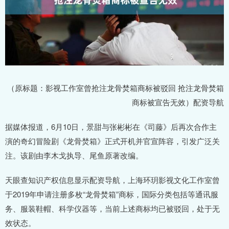
（原标题：影视工作室曾抢注龙骨焚箱商标被驳回 抢注龙骨焚箱
商标被宣告无效）配资导航
据媒体报道，6月10日，景甜与张彬彬在《司藤》后再次合作主
演的奇幻冒险剧《龙骨焚箱》正式开机并官宣阵容，引发广泛关
注。该剧由李木戈执导、尾鱼原著改编。
天眼查知识产权信息显示配资导航，上海环玥影视文化工作室曾
于2019年申请注册多枚“龙骨焚箱”商标，国际分类包括等通讯服
务、服装鞋帽、科学仪器等，当前上述商标均已被驳回，处于无
效状态。