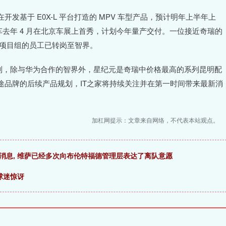
于 E0X-L 平台打造的 MPV 车型产品，预计明年上半年上
该车去年 4 月在北京车展上首秀，计划今年量产交付。一位接近奇瑞的
该项目组的员工已转岗至智界。
子系列，除与华为合作的智界外，星纪元是奇瑞中价格最高的系列昆明配
途品牌的后续产品规划，IT之家将持续关注并在第一时间带来最新消
加杠网提示：文章来自网络，不代表本站观点。
消息, 维萨已经多次向布伦特福德管理层表达了离队意愿
球迷惊讶