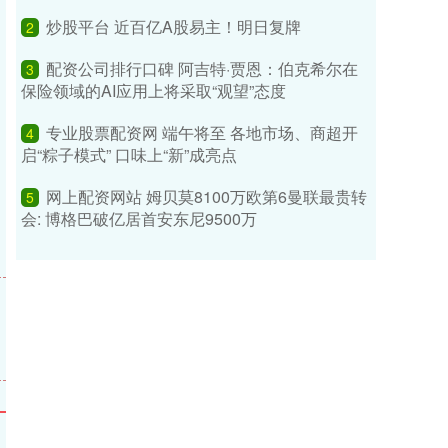
炒股平台 近百亿A股易主！明日复牌
2
配资公司排行口碑 阿吉特·贾恩：伯克希尔在
3
保险领域的AI应用上将采取“观望”态度
专业股票配资网 端午将至 各地市场、商超开
4
启“粽子模式” 口味上“新”成亮点
网上配资网站 姆贝莫8100万欧第6曼联最贵转
5
会: 博格巴破亿居首安东尼9500万