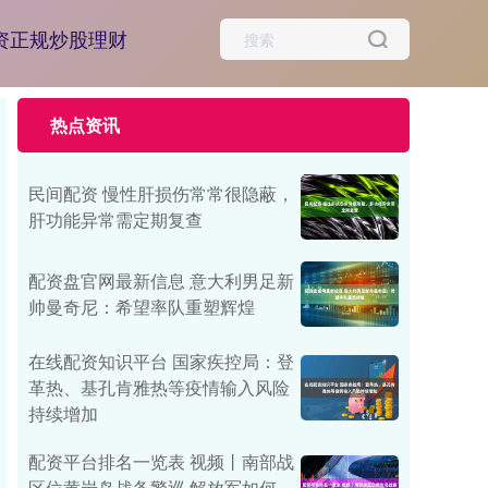
资正规炒股理财
热点资讯
民间配资 慢性肝损伤常常很隐蔽，
肝功能异常需定期复查
配资盘官网最新信息 意大利男足新
帅曼奇尼：希望率队重塑辉煌
在线配资知识平台 国家疾控局：登
革热、基孔肯雅热等疫情输入风险
持续增加
配资平台排名一览表 视频丨南部战
区位黄岩岛战备警巡 解放军如何