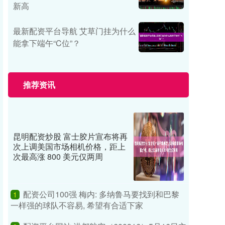
新高
最新配资平台导航 艾草门挂为什么
能拿下端午“C位”？
推荐资讯
昆明配资炒股 富士胶片宣布将再
次上调美国市场相机价格，距上
次最高涨 800 美元仅两周
配资公司100强 梅内: 多纳鲁马要找到和巴黎
1
一样强的球队不容易, 希望有合适下家