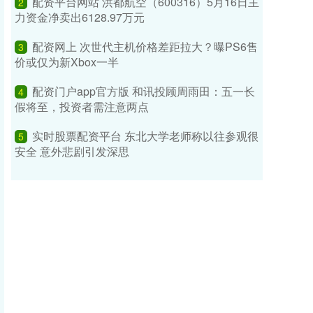
配资平台网站 洪都航空（600316）5月16日主
2
力资金净卖出6128.97万元
配资网上 次世代主机价格差距拉大？曝PS6售
3
价或仅为新Xbox一半
配资门户app官方版 和讯投顾周雨田：五一长
4
假将至，投资者需注意两点
实时股票配资平台 东北大学老师称以往参观很
5
安全 意外悲剧引发深思